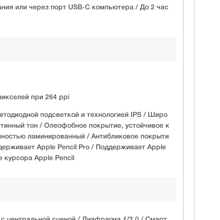
ания или через порт USB‑C компьютера / До 2 час
икселей при 264 ppi
ветодиодной подсветкой и технологией IPS / Широ
Истинный тон / Олеофобное покрытие, устойчивое к
лностью ламинированный / Антибликовое покрыти
ддерживает Apple Pencil Pro / Поддерживает Apple
е курсора Apple Pencil
с центральной сценой / Диафрагма ƒ/2.0 / Смарт