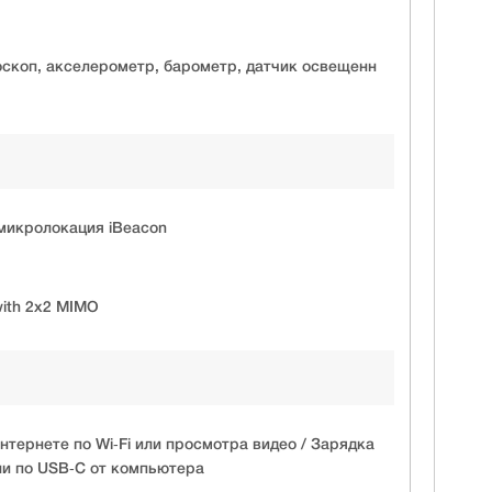
роскоп, акселерометр, барометр, датчик освещенн
 микролокация iBeacon
 with 2x2 MIMO
нтернете по Wi‑Fi или просмотра видео / Зарядка
ли по USB‑C от компьютера