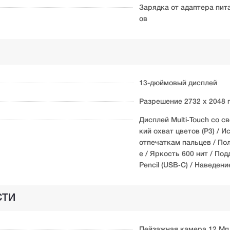
Зарядка от адаптера пит
ов
13-дюймовый дисплей
Разрешение 2732 x 2048 п
Дисплей Multi‑Touch со с
кий охват цветов (P3) / 
отпечаткам пальцев / По
е / Яркость 600 нит / По
Pencil (USB‑C) / Наведени
СТИ
Пейзажная камера 12 Мп 