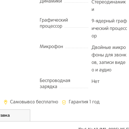
Динамики
Стереодинамик
и
Графический
9-ядерный граф
процессор
ический процесс
ор
Микрофон
Двойные микро
фоны для звонк
ов, записи виде
о и аудио
Беспроводная
Нет
зарядка
Самовывоз бесплатно
Гарантия 1 год
тавка