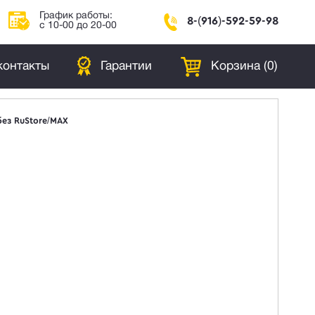
График работы:
8-(916)-592-59-98
с 10-00 до 20-00
контакты
Гарантии
Корзина (
0
)
 без RuStore/MAX