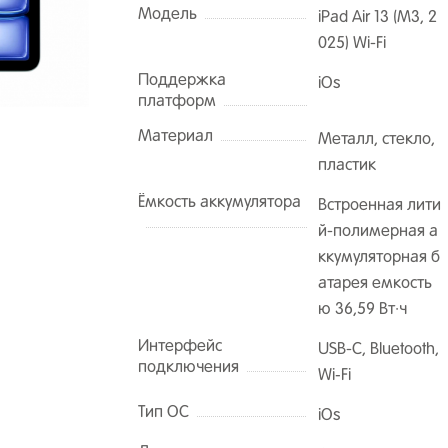
Модель
iPad Air 13 (M3, 2
025) Wi-Fi
Поддержка
iOs
платформ
Материал
Металл, стекло,
пластик
Ёмкость аккумулятора
Встроенная лити
й-полимерная а
ккумуляторная б
атарея емкость
ю 36,59 Вт·ч
Интерфейс
USB-C, Bluetooth,
подключения
Wi‑Fi
Тип ОС
iOs