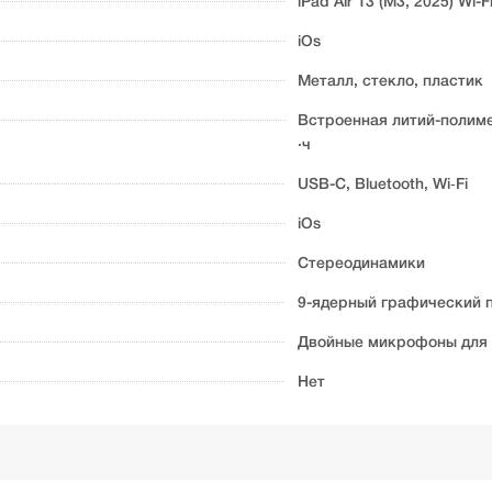
iPad Air 13 (M3, 2025) Wi-F
iOs
Металл, стекло, пластик
Встроенная литий-полиме
·ч
USB-C, Bluetooth, Wi‑Fi
iOs
Стереодинамики
9-ядерный графический 
Двойные микрофоны для з
Нет