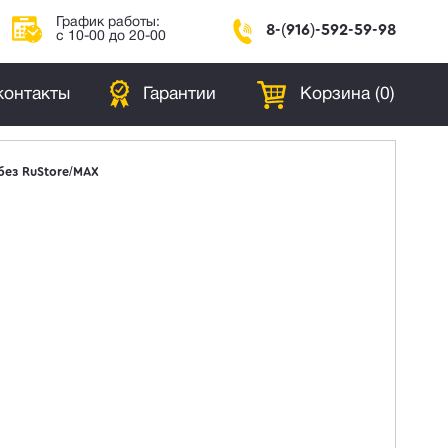
График работы:
8-(916)-592-59-98
с 10-00 до 20-00
контакты
Гарантии
Корзина (
0
)
 без RuStore/MAX