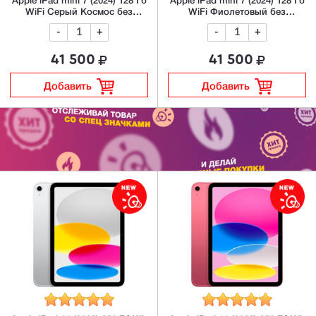
Apple iPad mini 7 (2024) 128 Гб
Apple iPad mini 7 (2024) 128 Гб
WiFi Серый Космос без
WiFi Фиолетовый без
RuStore/MAX
RuStore/MAX
-
+
-
+
41 500
41 500
Добавить
Добавить