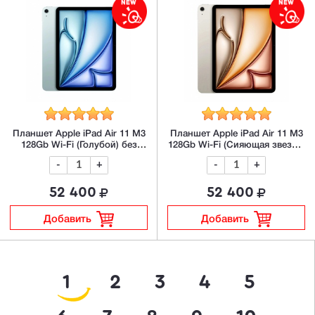
Планшет Apple iPad Air 11 M3
Планшет Apple iPad Air 11 M3
128Gb Wi-Fi (Голубой) без
128Gb Wi-Fi (Сияющая звезда)
RuStore/MAX
без RuStore/MAX
-
+
-
+
52 400
52 400
Добавить
Добавить
1
2
3
4
5