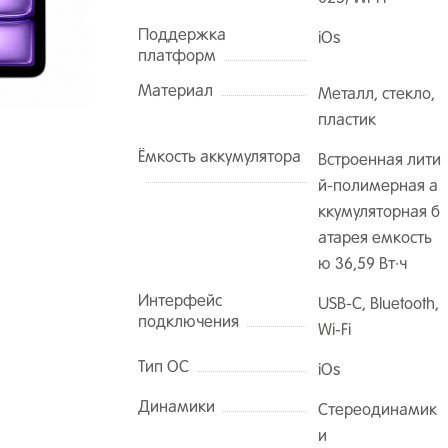
Поддержка
iOs
платформ
Материал
Металл, стекло,
пластик
Ёмкость аккумулятора
Встроенная лити
й-полимерная а
ккумуляторная б
атарея емкость
ю 36,59 Вт·ч
Интерфейс
USB-C, Bluetooth,
подключения
Wi‑Fi
Тип ОС
iOs
Динамики
Стереодинамик
и