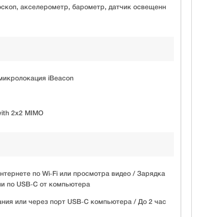
роскоп, акселерометр, барометр, датчик освещенн
 микролокация iBeacon
 with 2x2 MIMO
нтернете по Wi‑Fi или просмотра видео / Зарядка
ли по USB‑C от компьютера
ания или через порт USB‑C компьютера / До 2 час