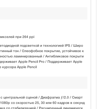
икселей при 264 ppi
ветодиодной подсветкой и технологией IPS / Широ
Истинный тон / Олеофобное покрытие, устойчивое к
лностью ламинированный / Антибликовое покрыти
ддерживает Apple Pencil Pro / Поддерживает Apple
е курсора Apple Pencil
с центральной сценой / Диафрагма ƒ/2.0 / Смарт
1080p со скоростью 25, 30 или 60 кадров в секунд
мка со стабилизацией / Расширенный динамическ