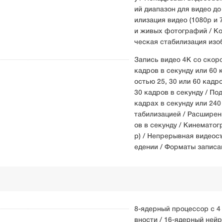
ий диапазон для видео до
илизация видео (1080p и
и живых фотографий / Кор
ческая стабилизация изо
Запись видео 4K со скоро
кадров в секунду или 60 
остью 25, 30 или 60 кадр
30 кадров в секунду / П
кадрах в секунду или 240
табилизацией / Расширен
ов в секунду / Кинематог
p) / Непрерывная видеос
едении / Форматы записа
8-ядерный процессор с 4
вности / 16-ядерный ней