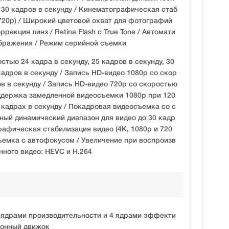
 30 кадров в секунду / Кинематографическая стаб
 720p) / Широкий цветовой охват для фотографий
рекция линз / Retina Flash с True Tone / Автомати
бражения / Режим серийной съемки
стью 24 кадра в секунду, 25 кадров в секунду, 30
кадров в секунду / Запись HD-видео 1080p со скор
ов в секунду / Запись HD-видео 720p со скоростью
оддержка замедленной видеосъемки 1080p при 120
 кадрах в секунду / Покадровая видеосъемка со с
ный динамический диапазон для видео до 30 кадр
рафическая стабилизация видео (4K, 1080p и 720
ъемка с автофокусом / Увеличение при воспроизв
нного видео: HEVC и H.264
 ядрами производительности и 4 ядрами эффекти
ронный движок