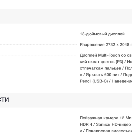
13-дюймовый дисплей
Разрешение 2732 x 2048 п
Дисплей Multi‑Touch со с
кий охват цветов (P3) / 
отпечаткам пальцев / По
е / Яркость 600 нит / По
Pencil (USB‑C) / Наведени
СТИ
Пейзажная камера 12 Мп 
HDR 4 / Запись HD-видео 
у / Покадровая видеосъе