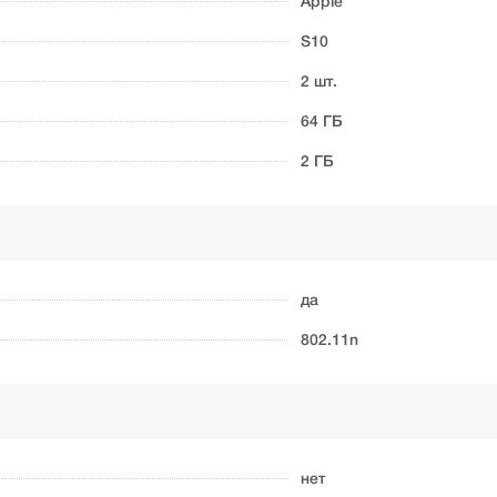
Apple
S10
2 шт.
64 ГБ
2 ГБ
да
802.11n
нет