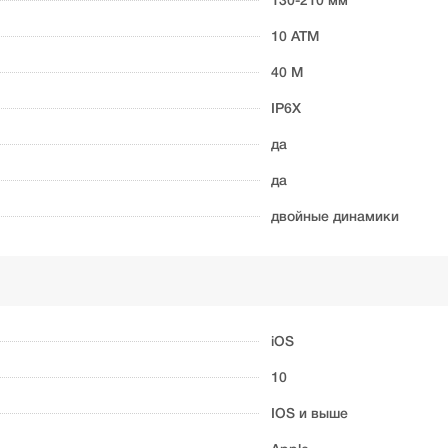
130-210 мм
10 ATM
40 М
IP6X
да
да
двойные динамики
iOS
10
IOS и выше