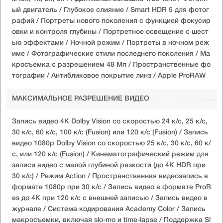
ый двигатель / Глубокое слияние / Smart HDR 5 для фотог
рафий / Портреты нового поколения с функцией фокусир
овки и контроля глубины / Портретное освещение с шест
ью эффектами / Ночной режим / Портреты в ночном реж
име / Фотографические стили последнего поколения / Ма
кросъемка с разрешением 48 Мп / Пространственные фо
тографии / Антибликовое покрытие линз / Apple ProRAW
МАКСИМАЛЬНОЕ РАЗРЕШЕНИЕ ВИДЕО
Запись видео 4K Dolby Vision со скоростью 24 к/с, 25 к/с,
30 к/с, 60 к/с, 100 к/с (Fusion) или 120 к/с (Fusion) / Запись
видео 1080p Dolby Vision со скоростью 25 к/с, 30 к/с, 60 к/
с, или 120 к/с (Fusion) / Кинематографический режим для
записи видео с малой глубиной резкости (до 4K HDR при
30 к/с) / Режим Action / Пространственная видеозапись в
формате 1080p при 30 к/с / Запись видео в формате ProR
es до 4K при 120 к/с с внешней записью / Запись видео в
журнале / Система кодирования Academy Color / Запись
макросъемки, включая slo-mo и time-lapse / Поддержка Sl