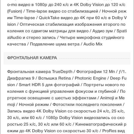
o-mo видео в 1080p до 240 к/с и 4K Dolby Vision до 120 к/с
(Fusion) / Time-lapse видео со стабилизацией / Ночной реж
им Time-lapse / QuickTake видео до 4K при 60 к/с в Dolby V
ision / Оптическая стабилизация изображения второго по
коления со сдвигом матрицы для видео / Аудио зум / Spati
alAudio и стерео запись / Четыре микрофона студийного
качества / Подавление шума ветра / Audio Mix
ФРОНТАЛЬНАЯ КАМЕРА
Фронтальная камера TrueDepth / Фотографии 12 Мп / ƒ/1.
Диафрагма 9 / Вспышка Retina / Photonic Engine / Deep Fu
sion / Smart HDR 5 для фотографий / Портреты нового по
коления с функцией управления фокусом и глубиной / По
ртретное освещение с шестью эффектами / Animoji и Me
moji / Ночной режим / Фотостили последнего поколения /
Запись видео 4K Dolby Vision со скоростью 24 к/с, 25 к/с,
30 к/с, или 60 к/с / 1080p Dolby Vision видеозапись со ско
ростью 25 к/с, 30 к/с или 60 к/с / Кинематографический р
ежим до 4K Dolby Vision со скоростью 30 к/с / ProRes вид