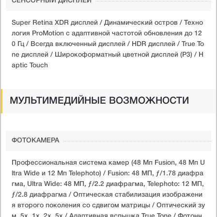
СЕНСОРНЫЙ ДИСПЛЕЙ
Super Retina XDR дисплей / Динамический остров / Техно
логия ProMotion с адаптивной частотой обновления до 12
0 Гц / Всегда включенный дисплей / HDR дисплей / True To
ne дисплей / Широкоформатный цветной дисплей (P3) / H
aptic Touch
МУЛЬТИМЕДИЙНЫЕ ВОЗМОЖНОСТИ
ФОТОКАМЕРА
Профессиональная система камер (48 Мп Fusion, 48 Мп U
ltra Wide и 12 Мп Telephoto) / Fusion: 48 МП, ƒ/1.78 диафра
гма, Ultra Wide: 48 МП, ƒ/2.2 диафрагма, Telephoto: 12 МП,
ƒ/2.8 диафрагма / Оптическая стабилизация изображени
я второго поколения со сдвигом матрицы / Оптический зу
м .5x, 1x, 2x, 5x / Адаптивная вспышка True Tone / Фотонн