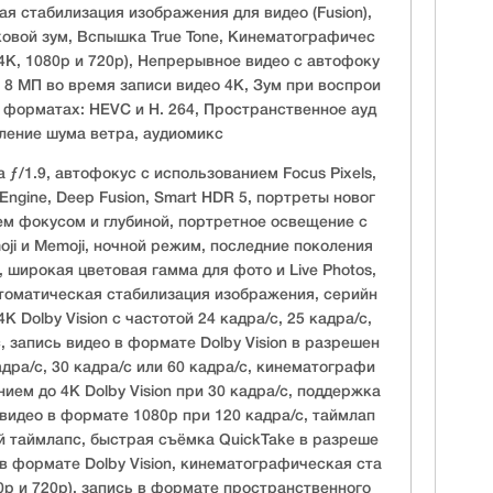
ая стабилизация изображения для видео (Fusion),
ковой зум, Вспышка True Tone, Кинематографичес
4K, 1080p и 720p), Непрерывное видео с автофоку
8 МП во время записи видео 4K, Зум при воспрои
в форматах: HEVC и H. 264, Пространственное ауд
вление шума ветра, аудиомикс
ƒ/1.9, автофокус с использованием Focus Pixels,
Engine, Deep Fusion, Smart HDR 5, портреты новог
ем фокусом и глубиной, портретное освещение с
ji и Memoji, ночной режим, последние поколения
 широкая цветовая гамма для фото и Live Photos,
томатическая стабилизация изображения, серийн
K Dolby Vision с частотой 24 кадра/с, 25 кадра/с,
с, запись видео в формате Dolby Vision в разрешен
адра/с, 30 кадра/с или 60 кадра/с, кинематографи
ем до 4K Dolby Vision при 30 кадра/с, поддержка
видео в формате 1080p при 120 кадра/с, таймлап
ой таймлапс, быстрая съёмка QuickTake в разреше
 в формате Dolby Vision, кинематографическая ста
0p и 720p), запись в формате пространственного