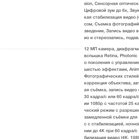
sion, Сенсорная оптическ
Цифровой зум до 6x, Зву
кая стабилизация видео (
сом, Съемка фотографий 
зведении, Запись видео 
ио и стереозапись, пода
12 МП камера, диафрагма 
вспышка Retina, Photonic 
о поколения с управлени
шестью эффектами, Animo
Фотографических стилей,
коррекция объектива, ав
ая съёмка, запись видео 4
30 кадра/с или 60 кадра/
ии 1080p с частотой 25 к
ческий режим с разрешени
замедленной съёмки для 
с с стабилизацией, ночн
нии до 4K при 60 кадра/с
билизация видео (4K, 108