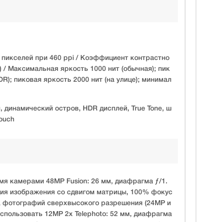
 пикселей при 460 ppi / Коэффициент контрастно
й) / Максимальная яркость 1000 нит (обычная); пик
DR); пиковая яркость 2000 нит (на улице); минимал
, динамический остров, HDR дисплей, True Tone, ш
Touch
мя камерами 48MP Fusion: 26 мм, диафрагма ƒ/1.
ция изображения со сдвигом матрицы, 100% фокус
а фотографий сверхвысокого разрешения (24MP и
спользовать 12MP 2x Telephoto: 52 мм, диафрагма