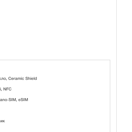
о, Ceramic Shield
i, NFC
ano‑SIM, eSIM
мик