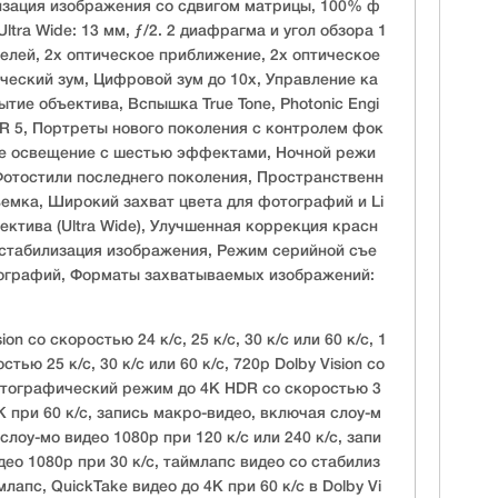
лизация изображения со сдвигом матрицы, 100% ф
tra Wide: 13 мм, ƒ/2. 2 диафрагма и угол обзора 1
елей, 2х оптическое приближение, 2х оптическое
ческий зум, Цифровой зум до 10x, Управление ка
тие объектива, Вспышка True Tone, Photonic Engi
DR 5, Портреты нового поколения с контролем фок
ое освещение с шестью эффектами, Ночной режи
 Фотостили последнего поколения, Пространственн
мка, Широкий захват цвета для фотографий и Li
ектива (Ultra Wide), Улучшенная коррекция красн
 стабилизация изображения, Режим серийной съе
тографий, Форматы захватываемых изображений:
on со скоростью 24 к/с, 25 к/с, 30 к/с или 60 к/с, 1
стью 25 к/с, 30 к/с или 60 к/с, 720p Dolby Vision со
атографический режим до 4K HDR со скоростью 3
8K при 60 к/с, запись макро-видео, включая слоу-м
слоу-мо видео 1080p при 120 к/с или 240 к/с, запи
ео 1080p при 30 к/с, таймлапс видео со стабилиз
лапс, QuickTake видео до 4K при 60 к/с в Dolby Vi