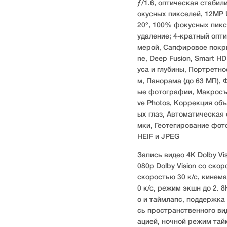
ƒ/1.6, оптическая стаби
окусных пикселей, 12MP Ul
20°, 100% фокусных пикс
удаление; 4-кратный опти
мерой, Сапфировое покры
ne, Deep Fusion, Smart H
уса и глубины, Портретн
м, Панорама (до 63 МП),
ые фотографии, Макросъе
ve Photos, Коррекция объ
ых глаз, Автоматическая
мки, Геотегирование фо
HEIF и JPEG
Запись видео 4K Dolby Visi
080p Dolby Vision со скоро
скоростью 30 к/с, кинем
0 к/с, режим экшн до 2. 
о и таймлапс, поддержка 
сь пространственного вид
ацией, ночной режим тайм