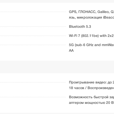
GPS, ГЛОНАСС, Galileo, Q
язь, микролокация iBeac
Bluetooth 5.3
Wi‑Fi 7 (802.11be) with 2
5G (sub‑6 GHz and mmWave
AA
Проигрывание видео: до 2
18 часов / Воспроизведен
Возможность быстрой зар
аптером мощностью 20 Вт