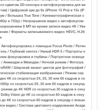
со сдвигом 3D-сенсора и автофокусировка для ви
ив) / Цифровой зум до 9x (iPhone 15 Pro) и 15x (iP
 зум / Вспышка True Tone / Кинематографическая с
080p и 720p) / Непрерывное видео с автофокусом
разрешением 8 МП во время записи видео 4K / Уве
ении / Форматы записываемого видео: HEVC, H.26
сь
/ Автофокусировка с помощью Focus Pixels / Ретин
ель / Глубокий синтез / Умный HDR 5 / Портреты н
олем фокусировки и глубины / Портретное освеще
/ Анимодзи и Мемодзи / Ночной режим / Фотогра
ProRAW / Широкий захват цветов для фотографий /
тическая стабилизация изображения / Режим сер
део 4K со скоростью 24, 25, 30 или 60 кадров в се
1080p со скоростью 25, 30 или 60 кадров в секунд
 режим до 4K HDR со скоростью 30 кадров в секу
 Dolby Vision до 4K со скоростью 60 кадров в секу
s до 4K со скоростью 60 кадров в секунду с внешн
иси видео / Система цветового кодирования Акаде