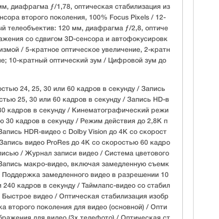
м, диафрагма ƒ/1,78, оптическая стабилизация из
сора второго поколения, 100% Focus Pixels / 12-
й телеобъектив: 120 мм, диафрагма ƒ/2,8, оптиче
ажения со сдвигом 3D-сенсора и автофокусировк
измой / 5-кратное оптическое увеличение, 2-кратн
е; 10-кратный оптический зум / Цифровой зум до
стью 24, 25, 30 или 60 кадров в секунду / Запись
тью 25, 30 или 60 кадров в секунду / Запись HD-в
30 кадров в секунду / Кинематографический режи
 30 кадров в секунду / Режим действия до 2,8K п
Запись HDR-видео с Dolby Vision до 4K со скорост
 Запись видео ProRes до 4K со скоростью 60 кадро
писью / Журнал записи видео / Система цветового
Запись макро-видео, включая замедленную съемк
/ Поддержка замедленного видео в разрешении 10
 240 кадров в секунду / Таймлапс-видео со стабил
/ Быстрое видео / Оптическая стабилизация изобр
а второго поколения для видео (основной) / Опти
ражения для видео (3x телефото) / Оптическая ст