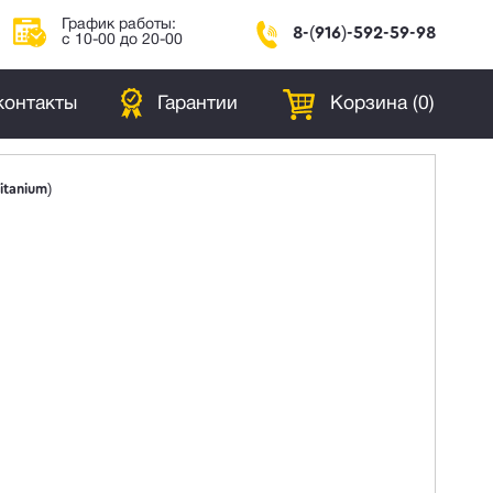
График работы:
8-(916)-592-59-98
с 10-00 до 20-00
контакты
Гарантии
Корзина (
0
)
itanium)