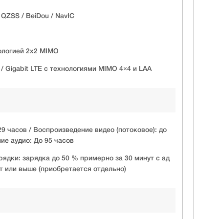
 QZSS / BeiDou / NavIC
нологией 2x2 MIMO
/ Gigabit LTE с технологиями MIMO 4×4 и LAA
9 часов / Воспроизведение видео (потоковое): до
ие аудио: До 95 часов
ядки: зарядка до 50 % примерно за 30 минут с ад
 или выше (приобретается отдельно)