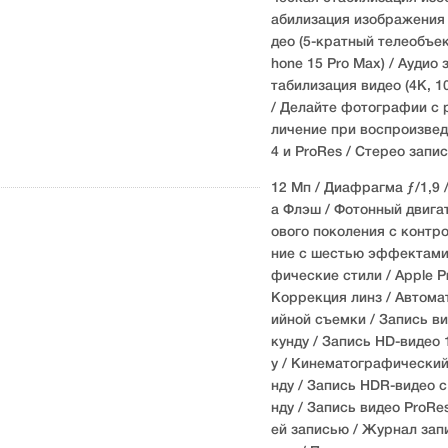
абилизация изображения 
део (5-кратный телеобъект
hone 15 Pro Max) / Аудио
табилизация видео (4K, 1
/ Делайте фотографии с 
личение при воспроизвед
4 и ProRes / Стерео запи
12 Мп / Диафрагма ƒ/1,9 
а Флэш / Фотонный двигат
ового поколения с контр
ние с шестью эффектами 
фические стили / Apple 
Коррекция линз / Автома
ийной съемки / Запись ви
кунду / Запись HD-видео 
у / Кинематографический
нду / Запись HDR-видео с
нду / Запись видео ProRe
ей записью / Журнал зап