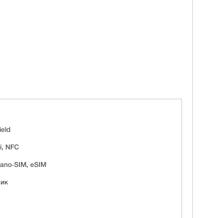
ield
i, NFC
ano‑SIM, eSIM
мик