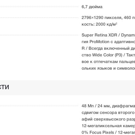
6,7 дюйма
2796×1290 пикселя, 460 п
кость: 2000 кд/м²
Super Retina XDR / Dynam
гия ProMotion с адаптивн
R / Всегда включенный ди
ство Wide Color (P3) / Т
вое к отпечаткам пальце
ольких языков и символо
СТИ
48 Мп / 24 мм, диафрагма
сдвигом сенсора второго 
афий сверхвысокого разр
12-мегапиксельная камера
0% Focus Pixels / 12-мег