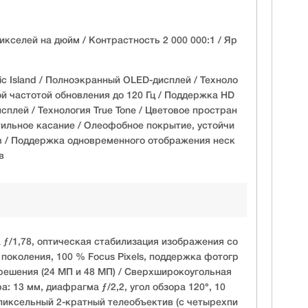
икселей на дюйм / Контрастность 2 000 000:1 / Яр
ic Island / Полноэкранный OLED-дисплей / Техноло
ой частотой обновления до 120 Гц / Поддержка HD
сплей / Технология True Tone / Цветовое простран
актильное касание / Олеофобное покрытие, устойчи
в / Поддержка одновременного отображения неск
в
 ƒ/1,78, оптическая стабилизация изображения со
поколения, 100 % Focus Pixels, поддержка фотогр
ешения (24 МП и 48 МП) / Сверхширокоугольная
: 13 мм, диафрагма ƒ/2,2, угол обзора 120°, 10
апиксельный 2-кратный телеобъектив (с четырехпи