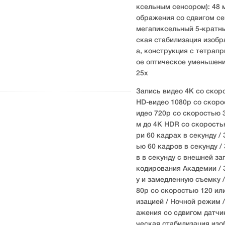
ксельным сенсором): 48 м
ображения со сдвигом сен
мегапиксельный 5-кратны
ская стабилизация изобр
а, конструкция с тетрапр
ое оптическое уменьшени
25x
Запись видео 4K со скоро
HD-видео 1080p со скорос
идео 720p со скоростью 
м до 4K HDR со скоростью
ри 60 кадрах в секунду / 
ью 60 кадров в секунду /
в в секунду с внешней за
кодирования Академии / 
у и замедленную съемку 
80p со скоростью 120 или
изацией / Ночной режим 
ажения со сдвигом датчик
ческая стабилизация изоб