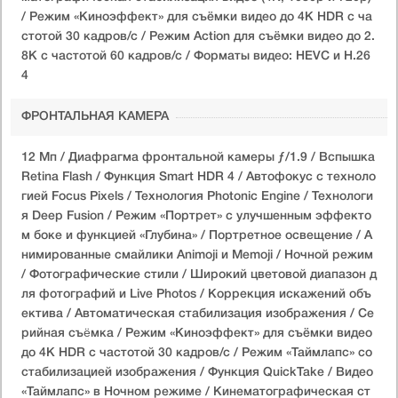
/ Режим «Киноэффект» для съёмки видео до 4K HDR с ча
стотой 30 кадров/с / Режим Action для съёмки видео до 2.
8К с частотой 60 кадров/с / Форматы видео: HEVC и H.26
4
ФРОНТАЛЬНАЯ КАМЕРА
12 Мп / Диафрагма фронтальной камеры ƒ/1.9 / Вспышка
Retina Flash / Функция Smart HDR 4 / Автофокус с техноло
гией Focus Pixels / Технология Photonic Engine / Технологи
я Deep Fusion / Режим «Портрет» с улучшенным эффекто
м боке и функцией «Глубина» / Портретное освещение / А
нимированные смайлики Animoji и Memoji / Ночной режим
/ Фотографические стили / Широкий цветовой диапазон д
ля фотографий и Live Photos / Коррекция искажений объ
ектива / Автоматическая стабилизация изображения / Се
рийная съëмка / Режим «Киноэффект» для съёмки видео
до 4K HDR с частотой 30 кадров/с / Режим «Таймлапс» со
стабилизацией изображения / Функция QuickTake / Видео
«Таймлапс» в Ночном режиме / Кинематографическая ст