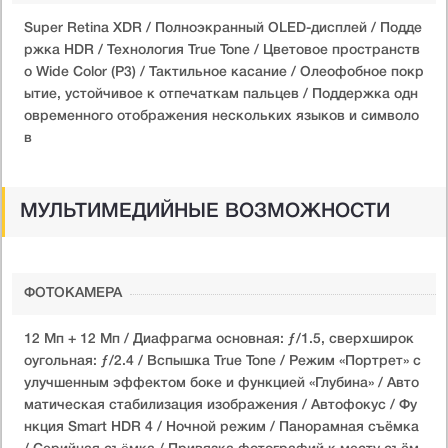
Super Retina XDR / Полноэкранный OLED-дисплей / Подде
ржка HDR / Технология True Tone / Цветовое пространств
о Wide Color (P3) / Тактильное касание / Олеофобное покр
ытие, устойчивое к отпечаткам пальцев / Поддержка одн
овременного отображения нескольких языков и символо
в
МУЛЬТИМЕДИЙНЫЕ ВОЗМОЖНОСТИ
ФОТОКАМЕРА
12 Мп + 12 Мп / Диафрагма основная: ƒ/1.5, сверхширок
о­угольная: ƒ/2.4 / Вспышка True Tone / Режим «Портрет» с
улучшенным эффектом боке и функцией «Глубина» / Авто
матическая стабилизация изображения / Автофокус / Фу
нкция Smart HDR 4 / Ночной режим / Панорамная съёмка