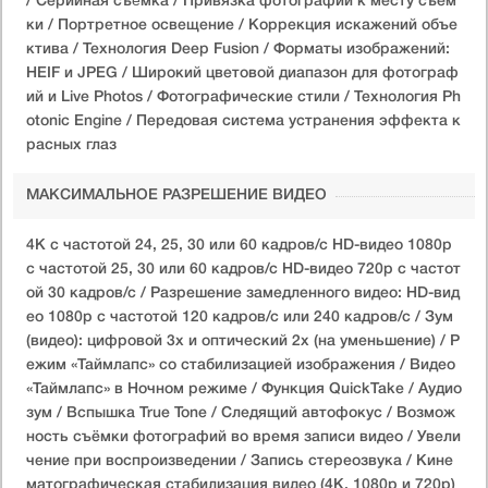
/ Серийная съëмка / Привязка фотографий к месту съём
ки / Портретное освещение / Коррекция искажений объе
ктива / Технология Deep Fusion / Форматы изображений:
HEIF и JPEG / Широкий цветовой диапазон для фотограф
ий и Live Photos / Фотографические стили / Технология Ph
otonic Engine / Передовая система устранения эффекта к
расных глаз
МАКСИМАЛЬНОЕ РАЗРЕШЕНИЕ ВИДЕО
4K с частотой 24, 25, 30 или 60 кадров/ с HD-видео 1080p
с частотой 25, 30 или 60 кадров/ с HD-видео 720p с частот
ой 30 кадров/ с / Разрешение замедленного видео: HD-вид
ео 1080р c частотой 120 кадров/ с или 240 кадров/ с / Зум
(видео): цифровой 3х и оптический 2x (на уменьшение) / Р
ежим «Таймлапс» со стабилизацией изображения / Видео
«Таймлапс» в Ночном режиме / Функция QuickTake / Аудио
зум / Вспышка True Tone / Следящий автофокус / Возмож
ность съёмки фотографий во время записи видео / Увели
чение при воспроизведении / Запись стереозвука / Кине
матографическая стабилизация видео (4K, 1080p и 720p)