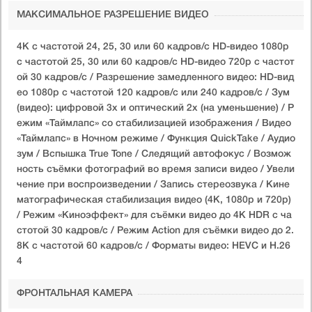
МАКСИМАЛЬНОЕ РАЗРЕШЕНИЕ ВИДЕО
4K с частотой 24, 25, 30 или 60 кадров/ с HD-видео 1080p
с частотой 25, 30 или 60 кадров/ с HD-видео 720p с частот
ой 30 кадров/ с / Разрешение замедленного видео: HD-вид
ео 1080р c частотой 120 кадров/ с или 240 кадров/ с / Зум
(видео): цифровой 3х и оптический 2x (на уменьшение) / Р
ежим «Таймлапс» со стабилизацией изображения / Видео
«Таймлапс» в Ночном режиме / Функция QuickTake / Аудио
зум / Вспышка True Tone / Следящий автофокус / Возмож
ность съёмки фотографий во время записи видео / Увели
чение при воспроизведении / Запись стереозвука / Кине
матографическая стабилизация видео (4K, 1080p и 720p)
/ Режим «Киноэффект» для съёмки видео до 4K HDR с ча
стотой 30 кадров/с / Режим Action для съёмки видео до 2.
8К с частотой 60 кадров/с / Форматы видео: HEVC и H.26
4
ФРОНТАЛЬНАЯ КАМЕРА