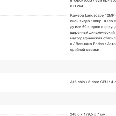
втофокусом / Зум при во
и H.264
Камера Landscape 12MP Ce
пись видео 1080p HD со с
ду или 60 кадров в секун
ширенный динамический д
матографическая стабили
а / Вспышка Retina / Ав
ерийной съемки
A16 chip / 5-core CPU / 4-
248,6 x 179,5 x 7 мм