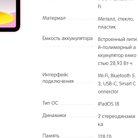
Fi
Материал
Металл, стекло,
пластик
Ёмкость аккумулятора
Встроенный лити
й-полимерный а
ккумулятор емко
стью 28,93 Вт·ч
Интерфейс
Wi‑Fi, Bluetooth 5.
подключения
3, USB-C, Smart C
onnerctor
Тип ОС
iPadOS 18
Динамики
2 стереодинами
ка
Память
128 Гб