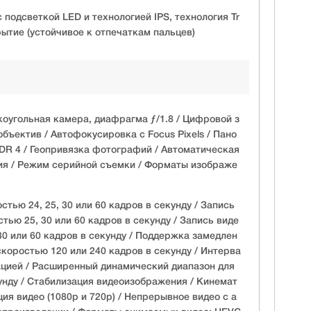
h с подсветкой LED и технологией IPS, технология Tr
ытие (устойчивое к отпечаткам пальцев)
оугольная камера, диафрагма ƒ/1.8 / Цифровой з
объектив / Автофокусировка с Focus Pixels / Пано
HDR 4 / Геопривязка фотографий / Автоматическая
ия / Режим серийной съемки / Форматы изображе
стью 24, 25, 30 или 60 кадров в секунду / Запись
тью 25, 30 или 60 кадров в секунду / Запись виде
30 или 60 кадров в секунду / Поддержка замедлен
скоростью 120 или 240 кадров в секунду / Интерва
ацией / Расширенный динамический диапазон для
кунду / Стабилизация видеоизображения / Кинемат
ия видео (1080p и 720p) / Непрерывное видео с а