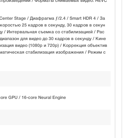
спроизведении / Форматы снимаемых видео: HEVC
nter Stage / Диафрагма ƒ/2.4 / Smart HDR 4 / За
коростью 25 кадров в секунду, 30 кадров в секун
ду / Интервальная съемка со стабилизацией / Рас
иапазон для видео до 30 кадров в секунду / Кине
зация видео (1080p и 720p) / Коррекция объектив
томатическая стабилизация изображения / Режим с
core GPU / 16-core Neural Engine