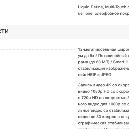
Liquid Retina, Multi-Touc
ue Tone, олеофобное покр
СТИ
12-мегапиксельная широк
ум до 5x / Пятилинейный 
рама (до 63 МП) / Smart 
стабилизация изображен
ний: HEIF и JPEG
Запись видео 4K со скоро
видео 1080p HD со скорос
о 720p HD со скоростью 
ного видео для 1080p со 
льное видео со стабилиз
видео до 30 кадров в се
ографическая стабилизац