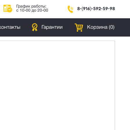
График работы:
8-(916)-592-59-98
с 10-00 до 20-00
контакты
Гарантии
Корзина (
0
)
i