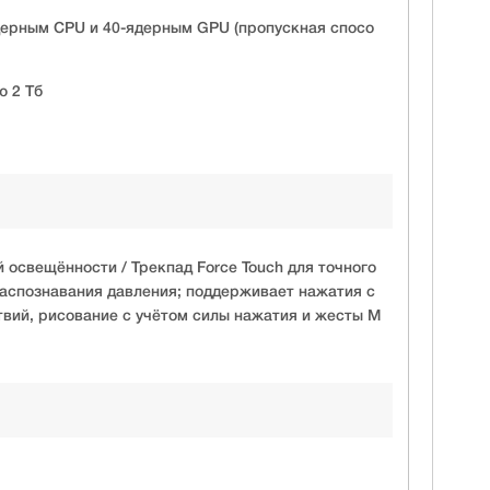
дерным CPU и 40-ядерным GPU (пропускная спосо
 2 Тб
й освещённости / Трекпад Force Touch для точного
аспознавания давления; поддерживает нажатия с
твий, рисование с учётом силы нажатия и жесты M