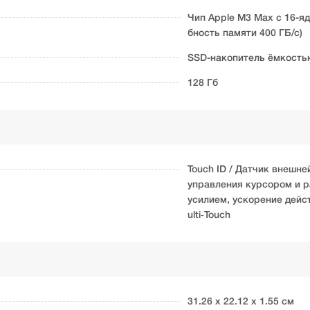
Чип Apple M3 Max с 16-я
бность памяти 400 ГБ/с)
SSD-накопитель ёмкостью
128 Гб
Touch ID / Датчик внешне
управления курсором и р
усилием, ускорение дейс
ulti‑Touch
31.26 х 22.12 х 1.55 см