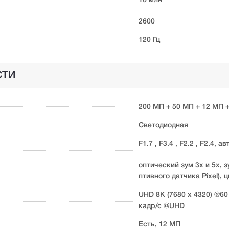
16 млн
2600
120 Гц
СТИ
200 МП + 50 МП + 12 МП 
Светодиодная
F1.7 , F3.4 , F2.2 , F2.4,
оптический зум 3x и 5x, 
птивного датчика Pixel),
UHD 8K (7680 x 4320) @60
кадр/с @UHD
Есть, 12 МП