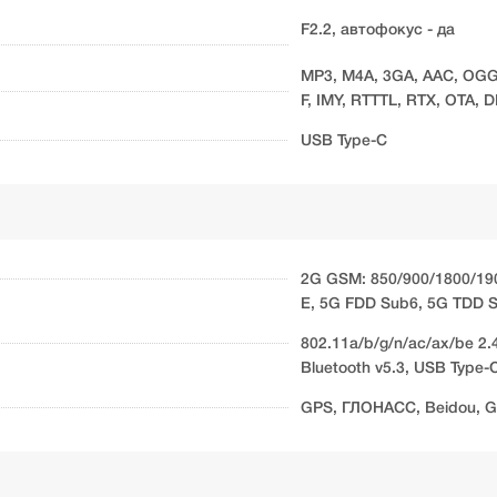
F2.2, автофокус - да
MP3, M4A, 3GA, AAC, OGG
F, IMY, RTTTL, RTX, OTA, D
USB Type-C
2G GSM: 850/900/1800/19
E, 5G FDD Sub6, 5G TDD 
802.11a/b/g/n/ac/ax/be 2
Bluetooth v5.3, USB Type-
GPS, ГЛОНАСС, Beidou, Ga