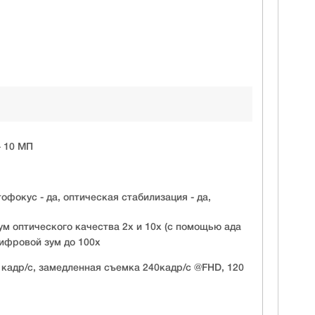
+ 10 МП
 автофокус - да, оптическая стабилизация - да,
зум оптического качества 2x и 10x (с помощью ада
 цифровой зум до 100x
 кадр/с, замедленная съемка 240кадр/с @FHD, 120