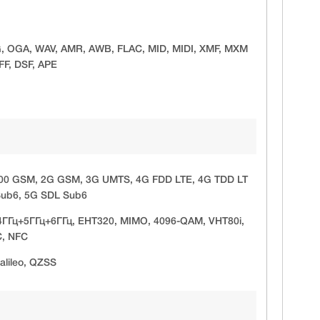
, OGA, WAV, AMR, AWB, FLAC, MID, MIDI, XMF, MXM
FF, DSF, APE
00 GSM, 2G GSM, 3G UMTS, 4G FDD LTE, 4G TDD LT
Sub6, 5G SDL Sub6
.4ГГц+5ГГц+6ГГц, EHT320, MIMO, 4096-QAM, VHT80i,
C, NFC
lileo, QZSS