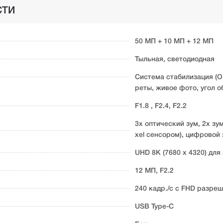
СТИ
50 МП + 10 МП + 12 МП
Тыльная, светодиодная
Система стабилизация (O
реты, живое фото, угол о
F1.8 , F2.4, F2.2
3х оптический зум, 2х зу
xel сенсором), цифровой 
UHD 8K (7680 x 4320) для 
12 МП, F2.2
240 кадр./с с FHD разре
USB Type-C