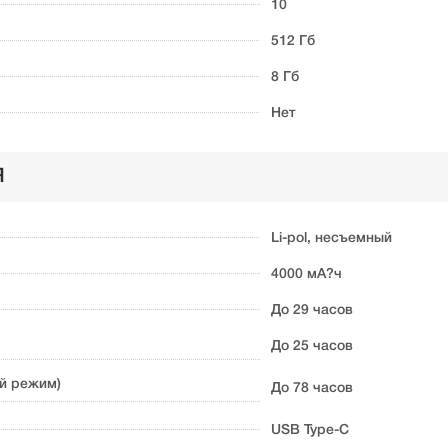
10
512 Гб
8 Гб
Нет
Я
Li-pol, несъемный
4000 мА?ч
До 29 часов
До 25 часов
й режим)
До 78 часов
USB Type-C