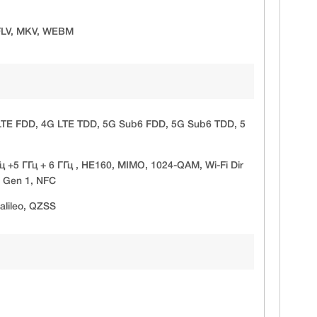
 FLV, MKV, WEBM
E FDD, 4G LTE TDD, 5G Sub6 FDD, 5G Sub6 TDD, 5
ц +5 ГГц + 6 ГГц , HE160, MIMO, 1024-QAM, Wi-Fi Dir
2 Gen 1, NFC
lileo, QZSS