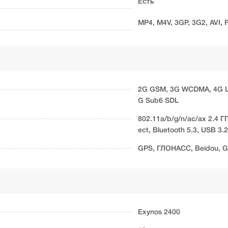
Есть
MP4, M4V, 3GP, 3G2, AVI,
2G GSM, 3G WCDMA, 4G LT
G Sub6 SDL
802.11a/b/g/n/ac/ax 2.4 ГГ
ect, Bluetooth 5.3, USB 3.
GPS, ГЛОНАСС, Beidou, Ga
Exynos 2400