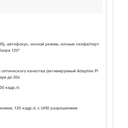
IS), автофокус, ночной режим, ночные селфи/порт
бзора 120°
м оптического качества (активируемый Adaptive Pi
зум до 30х
30 кадр./c
шением, 120 кадр./с с UHD разрешением