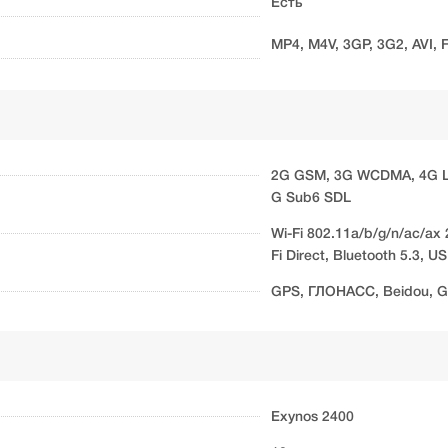
Есть
MP4, M4V, 3GP, 3G2, AVI,
2G GSM, 3G WCDMA, 4G LT
G Sub6 SDL
Wi-Fi 802.11a/b/g/n/ac/ax 
Fi Direct, Bluetooth 5.3, U
GPS, ГЛОНАСС, Beidou, Ga
Exynos 2400