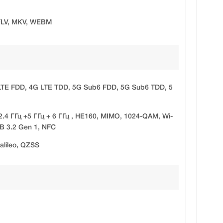
 FLV, MKV, WEBM
E FDD, 4G LTE TDD, 5G Sub6 FDD, 5G Sub6 TDD, 5
2.4 ГГц +5 ГГц + 6 ГГц , HE160, MIMO, 1024-QAM, Wi-
SB 3.2 Gen 1, NFC
lileo, QZSS