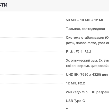
СТИ
50 МП + 10 МП + 12 МП
Тыльная, светодиодная
Система стабилизация (O
реты, живое фото, угол о
F1.8 , F2.4, F2.2
3х оптический зум, 2х зу
xel сенсором), цифровой 
UHD 8K (7680 x 4320) для 
12 МП, F2.2
240 кадр./с с FHD разре
USB Type-C