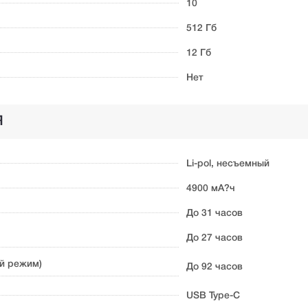
10
512 Гб
12 Гб
Нет
Я
Li-pol, несъемный
4900 мА?ч
До 31 часов
До 27 часов
й режим)
До 92 часов
USB Type-C