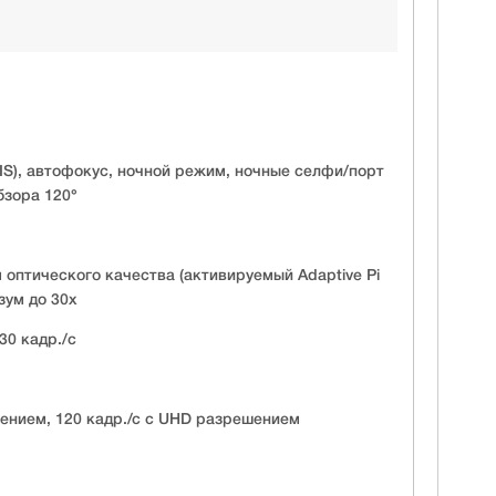
IS), автофокус, ночной режим, ночные селфи/порт
бзора 120°
м оптического качества (активируемый Adaptive Pi
зум до 30х
30 кадр./c
шением, 120 кадр./с с UHD разрешением