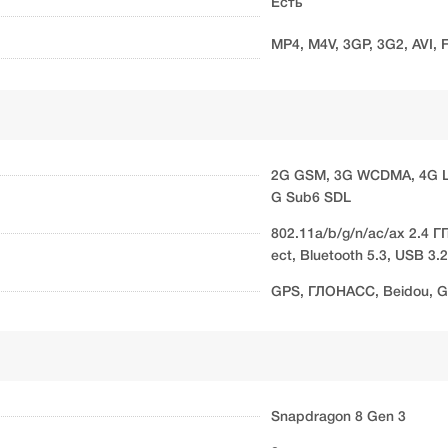
Есть
MP4, M4V, 3GP, 3G2, AVI,
2G GSM, 3G WCDMA, 4G LT
G Sub6 SDL
802.11a/b/g/n/ac/ax 2.4 ГГ
ect, Bluetooth 5.3, USB 3.
GPS, ГЛОНАСС, Beidou, Ga
Snapdragon 8 Gen 3