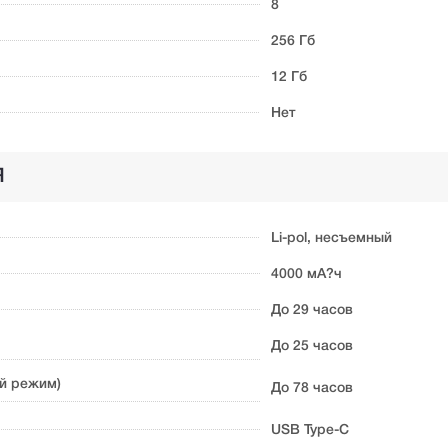
8
256 Гб
12 Гб
Нет
Я
Li-pol, несъемный
4000 мА?ч
До 29 часов
До 25 часов
й режим)
До 78 часов
USB Type-C