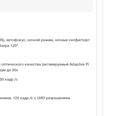
IS), автофокус, ночной режим, ночные селфи/порт
бзора 120°
м оптического качества (активируемый Adaptive Pi
зум до 30х
30 кадр./c
шением, 120 кадр./с с UHD разрешением