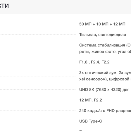
СТИ
50 МП + 10 МП + 12 МП
Тыльная, светодиодная
Система стабилизация (O
реты, живое фото, угол о
F1.8 , F2.4, F2.2
3х оптический зум, 2х зу
xel сенсором), цифровой 
UHD 8K (7680 x 4320) для 
12 МП, F2.2
240 кадр./с с FHD разре
USB Type-C