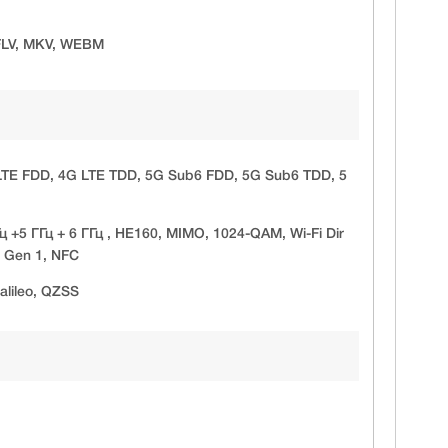
 FLV, MKV, WEBM
E FDD, 4G LTE TDD, 5G Sub6 FDD, 5G Sub6 TDD, 5
ц +5 ГГц + 6 ГГц , HE160, MIMO, 1024-QAM, Wi-Fi Dir
2 Gen 1, NFC
lileo, QZSS