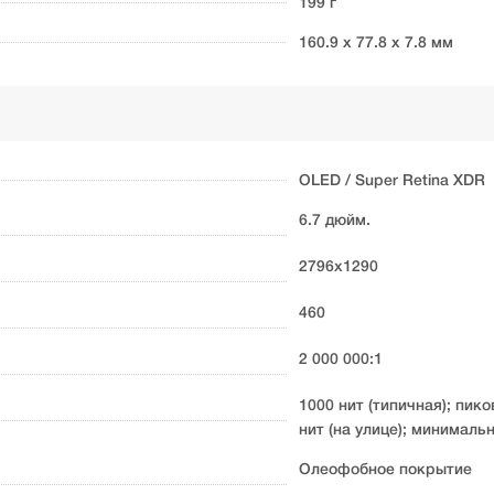
199 г
160.9 x 77.8 x 7.8 мм
OLED / Super Retina XDR
6.7 дюйм.
2796x1290
460
2 000 000:1
1000 нит (типичная); пик
нит (на улице); минималь
Олеофобное покрытие