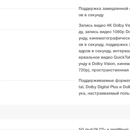
Поддержка замедленной с
ов в секунду
Запись видео 4K Dolby Vis
ду, запись видео 1080p Do
унду, кинематографически
ов в секунду, поддержка 
адров в секунду, интерва
ервальное видео QuickTa
унду в Dolby Vision, кин
720p), пространственная 
Поддерживаемые форматы A
tal, Dolby Digital Plus и
ука, настраиваемый пол
5G (sub?6 ГГц и mmWave) 