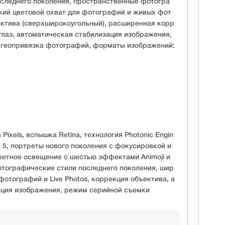
следнего поколения, пространственные фотогра
кий цветовой охват для фотографий и живых фот
ктива (сверхширокоугольный), расширенная корр
лаз, автоматическая стабилизация изображения,
 геопривязка фотографий, форматы изображений:
Pixels, вспышка Retina, технология Photonic Engin
R 5, портреты нового поколения с фокусировкой и
ретное освещение с шестью эффектами Animoji и
отографические стили последнего поколения, шир
фотографий и Live Photos, коррекция объектива, а
ация изображения, режим серийной съемки