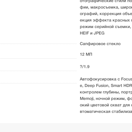
отографические стили по
фии, макросъемка, широ
ографий, коррекция объе
екция эффекта красных г
режим серийной съемки,
HEIF и JPEG
Сапфировое стекло
12 МП
?/1.9
Автофокусировка с Focus 
e, Deep Fusion, Smart HD
контролем глубины, порт
Memoji, ночной режим, ф
окий цветовой охват для 
втоматическая стабилиз