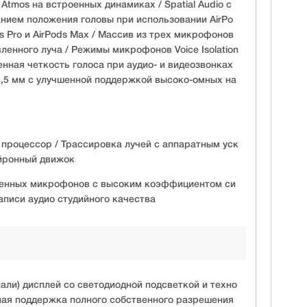
 Atmos на встроенных динамиках / Spatial Audio с
ием положения головы при использовании AirPo
ds Pro и AirPods Max / Массив из трех микрофонов
енного луча / Режимы микрофонов Voice Isolation
нная четкость голоса при аудио- и видеозвонках
3,5 мм с улучшенной поддержкой высоко-омных на
процессор / Трассировка лучей с аппаратным уск
ейронный движок
ленных микрофонов с высоким коэффициентом си
аписи аудио студийного качества
али) дисплей со светодиодной подсветкой и техно
ная поддержка полного собственного разрешения