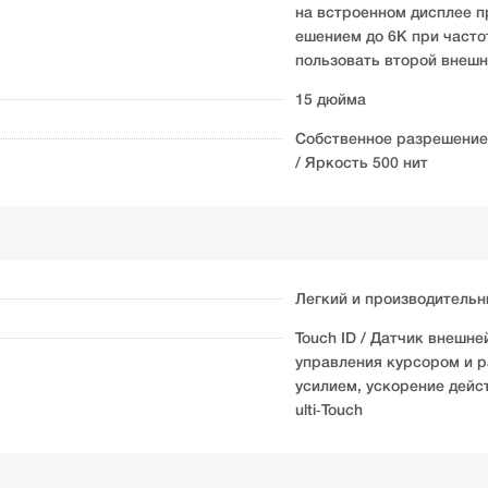
на встроенном дисплее п
ешением до 6K при частот
пользовать второй внешн
15 дюйма
Собственное разрешение 
/ Яркость 500 нит
Легкий и производительн
Touch ID / Датчик внешне
управления курсором и р
усилием, ускорение дейс
ulti‑Touch