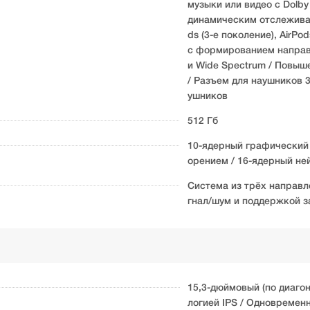
музыки или видео с Dolby
динамическим отслеживан
ds (3-е поколение), AirPo
с формированием направл
и Wide Spectrum / Повыше
/ Разъем для наушников 
ушников
512 Гб
10-ядерный графический 
орением / 16-ядерный н
Система из трёх направ
гнал/шум и поддержкой з
15,3-дюймовый (по диагон
логией IPS / Одновремен