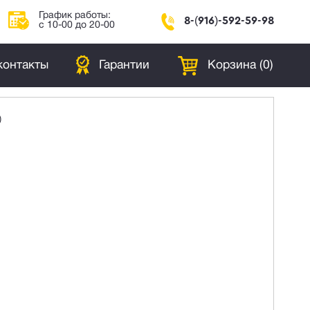
График работы:
8-(916)-592-59-98
с 10-00 до 20-00
контакты
Гарантии
Корзина (
0
)
)