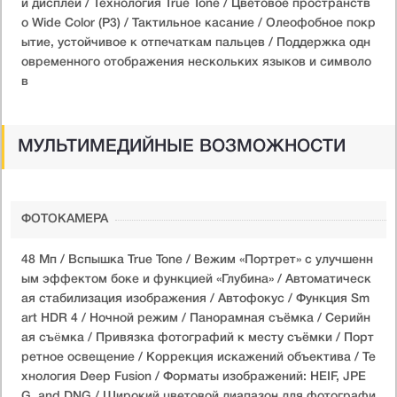
й дисплей / Технология True Tone / Цветовое пространств
о Wide Color (P3) / Тактильное касание / Олеофобное покр
ытие, устойчивое к отпечаткам пальцев / Поддержка одн
овременного отображения нескольких языков и символо
в
МУЛЬТИМЕДИЙНЫЕ ВОЗМОЖНОСТИ
ФОТОКАМЕРА
48 Мп / Вспышка True Tone / Вежим «Портрет» с улучшенн
ым эффектом боке и функцией «Глубина» / Автоматическ
ая стабилизация изображения / Автофокус / Функция Sm
art HDR 4 / Ночной режим / Панорамная съёмка / Серийн
ая съëмка / Привязка фотографий к месту съёмки / Порт
ретное освещение / Коррекция искажений объектива / Те
хнология Deep Fusion / Форматы изображений: HEIF, JPE
G, and DNG / Широкий цветовой диапазон для фотографи