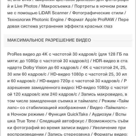
й и Live Photos / Макросъемка / Портреты в ночном режи
ме с помощью LiDAR Scanner / Фотографические стили /
Технология Photonic Engine / Формат Apple ProRAW / Пере
довая система устранения эффекта красных глаз
МАКСИМАЛЬНОЕ РАЗРЕШЕНИЕ ВИДЕО
ProRes видео до 4K с частотой 30 кадров/с (для 128 ГБ па
мяти: до 1080p с частотой 30 кадров/с) / HDR‑видео в ста
ндарте Dolby Vision до 60 кадров/ с / 4K с частотой 24, 25,
30 или 60 кадров/ с / HD-видео 1080p с частотой 25, 30 ил
и 60 кадров/ с / HD-видео 720p с частотой 30 кадров/ с / Р
азрешение замедленного видео: HD-видео 1080р c частот
ой 120 кадров/ с или 240 кадров/ с / Запись макровидео, в
том числе замедленная съемка и таймлапс / Режим «Тайм
лапс» со стабилизацией изображения / Видео «Таймлапс»
в Ночном режиме / Функция QuickTake / Аудиозум / Вспы
шка True Tone / Следящий автофокус / Возможность съём
ки фотографий во время записи видео / Увеличение при
воспроизведении / Запись стереозвука / Форматы видео: