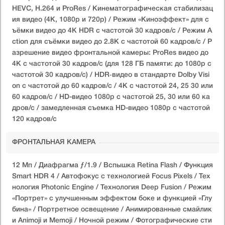
HEVC, H.264 и ProRes / Кинематографическая стабилизац
ия видео (4K, 1080p и 720p) / Режим «Киноэффект» для с
ъёмки видео до 4K HDR с частотой 30 кадров/с / Режим A
ction для съёмки видео до 2.8К с частотой 60 кадров/с / Р
азрешение видео фронтальной камеры: ProRes видео до
4K с частотой 30 кадров/с (для 128 ГБ памяти: до 1080p с
частотой 30 кадров/с) / HDR‑видео в стандарте Dolby Visi
on с частотой до 60 кадров/с / 4K с частотой 24, 25 30 или
60 кадров/с / HD-видео 1080p с частотой 25, 30 или 60 ка
дров/с / замедленная съемка HD-видео 1080p с частотой
120 кадров/с
ФРОНТАЛЬНАЯ КАМЕРА
12 Мп / Диафрагма ƒ/1.9 / Вспышка Retina Flash / Функция
Smart HDR 4 / Автофокус с технологией Focus Pixels / Тех
нология Photonic Engine / Технология Deep Fusion / Режим
«Портрет» с улучшенным эффектом боке и функцией «Глу
бина» / Портретное освещение / Анимированные смайлик
и Animoji и Memoji / Ночной режим / Фотографические сти