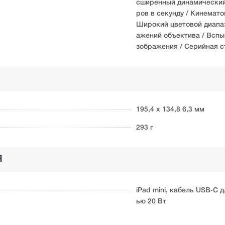
сширенный динамический 
ров в секунду / Кинемато
Широкий цветовой диапаз
ажений объектива / Вспыш
зображения / Серийная 
195,4 x 134,8 6,3 мм
293 г
Я
iPad mini, кабель USB‑C 
ью 20 Вт