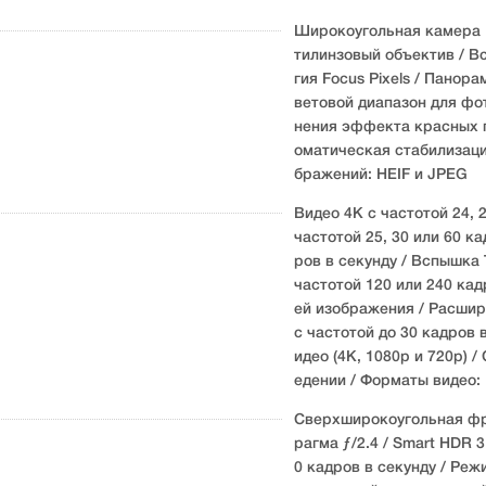
Широкоугольная камера 1
тилинзовый объектив / В
гия Focus Pixels / Панор
ветовой диапазон для фот
нения эффекта красных г
оматическая стабилизаци
бражений: HEIF и JPEG
Видео 4K с частотой 24, 2
частотой 25, 30 или 60 ка
ров в секунду / Вспышка 
частотой 120 или 240 кад
ей изображения / Расшир
с частотой до 30 кадров
идео (4K, 1080p и 720p) 
едении / Форматы видео:
Сверхширокоугольная фро
рагма ƒ/2.4 / Smart HDR 3
0 кадров в секунду / Реж