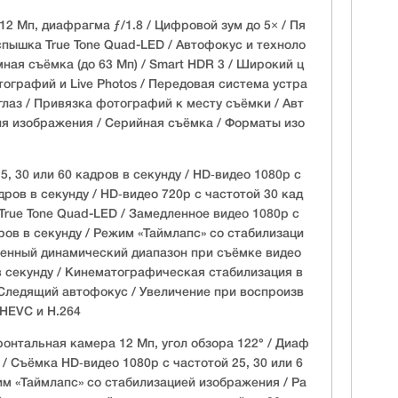
2 Мп, диафрагма ƒ/1.8 / Цифровой зум до 5× / Пя
спышка True Tone Quad-LED / Автофокус и техноло
амная съёмка (до 63 Мп) / Smart HDR 3 / Широкий ц
ографий и Live Photos / Передовая система устра
лаз / Привязка фотографий к месту съёмки / Авт
я изображения / Серийная съёмка / Форматы изо
5, 30 или 60 кадров в секунду / HD‑видео 1080p с
дров в секунду / HD‑видео 720p с частотой 30 кад
True Tone Quad-LED / Замедленное видео 1080р с
ров в секунду / Режим «Таймлапс» со стабилизаци
енный динамический диапазон при съёмке видео
 в секунду / Кинематографическая стабилизация в
/ Следящий автофокус / Увеличение при воспроизв
 HEVC и H.264
нтальная камера 12 Мп, угол обзора 122° / Диаф
 / Съёмка HD‑видео 1080p с частотой 25, 30 или 6
им «Таймлапс» со стабилизацией изображения / Ра