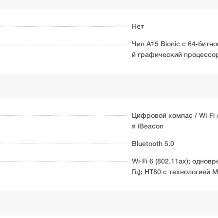
Нет
Чип A15 Bionic с 64‑битн
й графический процессор 
Цифровой компас / Wi‑Fi
я iBeacon
Bluetooth 5.0
Wi‑Fi 6 (802.11ax); однов
Гц); HT80 с технологией 