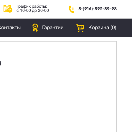
График работы:
8-(916)-592-59-98
с 10-00 до 20-00
контакты
Гарантии
Корзина (
0
)
с
i