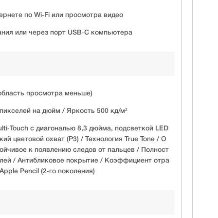
ернете по Wi‑Fi или просмотра видео
ания или через порт USB‑C компьютера
область просмотра меньше)
пикселей на дюйм / Яркость 500 кд/ м²
ulti‑Touch с диагональю 8,3 дюйма, подсветкой LED
ий цветовой охват (P3) / Технология True Tone / О
ойчивое к появлению следов от пальцев / Полност
лей / Антибликовое покрытие / Коэффициент отра
pple Pencil (2‑го поколения)