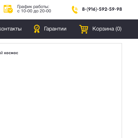
График работы:
8-(916)-592-59-98
с 10-00 до 20-00
контакты
Гарантии
Корзина (
0
)
рый космос