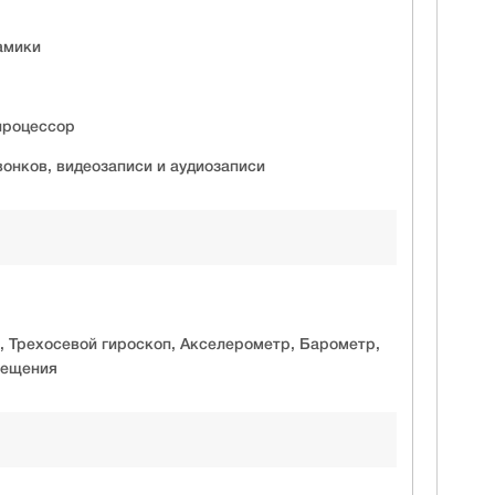
амики
процессор
онков, видеозаписи и аудиозаписи
, Трехосевой гироскоп, Акселерометр, Барометр,
вещения