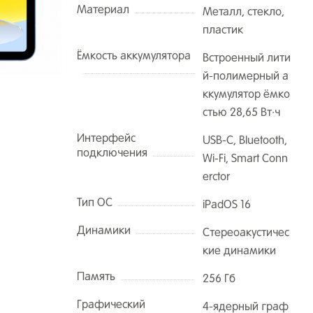
Материал
Металл, стекло,
пластик
Ёмкость аккумулятора
Встроенный лити
й-полимерный а
ккумулятор ёмко
стью 28,65 Вт∙ч
Интерфейс
USB-C, Bluetooth,
подключения
Wi‑Fi, Smart Conn
erctor
Тип ОС
iPadOS 16
Динамики
Стереоакустичес
кие динамики
Память
256 Гб
Графический
4-ядерный граф