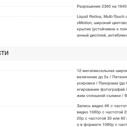
Разрешение 2360 на 1640
Liquid Retina, Multi-Touc
oMotion, широкий цветово
крытие (устойчивое к по
анный дисплей, антибли
СТИ
12-мегапиксельная широк
величение до 5x / Пятиэ
усировки / Панорама (до 
егирование фотографий /
жим сплошной съемки / Ф
Запись видео 4K с частото
видео 1080p с частотой 2
20p с частотой 30 или 60
о в формате 1080p с част