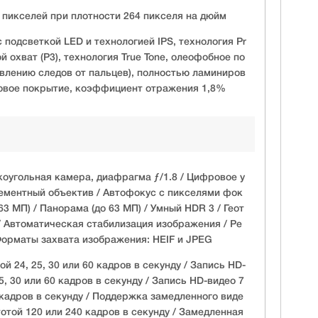
 пикселей при плотности 264 пикселя на дюйм
h с подсветкой LED и технологией IPS, технология Pr
й охват (P3), технология True Tone, олеофобное по
явлению следов от пальцев), полностью ламиниров
ковое покрытие, коэффициент отражения 1,8%
оугольная камера, диафрагма ƒ/1.8 / Цифровое у
лементный объектив / Автофокус с пикселями фок
63 МП) / Панорама (до 63 МП) / Умный HDR 3 / Геот
 Автоматическая стабилизация изображения / Ре
орматы захвата изображения: HEIF и JPEG
й 24, 25, 30 или 60 кадров в секунду / Запись HD-
5, 30 или 60 кадров в секунду / Запись HD-видео 7
 кадров в секунду / Поддержка замедленного виде
отой 120 или 240 кадров в секунду / Замедленная