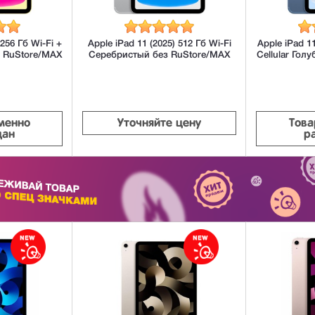
 256 Гб Wi-Fi +
Apple iPad 11 (2025) 512 Гб Wi-Fi
Apple iPad 11
з RuStore/MAX
Серебристый без RuStore/MAX
Cellular Гол
менно
Уточняйте цену
Това
дан
р