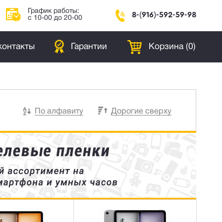
График работы:
8-(916)-592-59-98
с 10-00 до 20-00
контакты
Гарантии
Корзина (
0
)
По алфавиту
Дорогие сверху