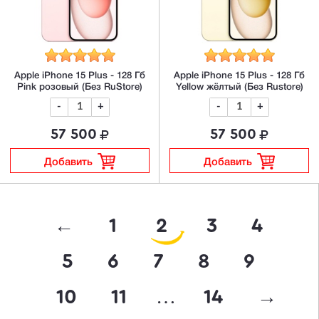
Apple iPhone 15 Plus - 128 Гб
Apple iPhone 15 Plus - 128 Гб
Pink розовый (Без RuStore)
Yellow жёлтый (Без Rustore)
-
+
-
+
57 500
57 500
Добавить
Добавить
←
1
2
3
4
5
6
7
8
9
…
10
11
14
→