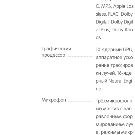
C, MP3, Apple Los
sless, FLAC, Dolby
Digital, Dolby Digit
al Plus, Dolby Atm
os.
Графический
10-ядерный GPU,
процессор
аппаратное уско
рение трассиров
ки лучей, 16-яде
рный Neural Engi
ne.
Микрофон
Трёхмикрофонн
ый массив с нап
равленным фор
мированием луч
а, режимы микр