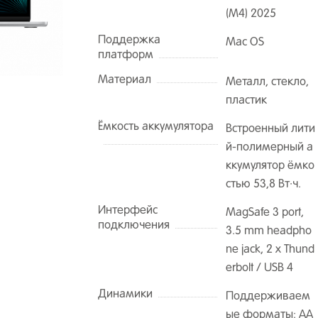
(M4) 2025
Поддержка
Mac OS
платформ
Материал
Металл, стекло,
пластик
Ёмкость аккумулятора
Встроенный лити
й-полимерный а
ккумулятор ёмко
стью 53,8 Вт·ч.
Интерфейс
MagSafe 3 port,
подключения
3.5 mm headpho
ne jack, 2 х Thund
erbolt / USB 4
Динамики
Поддерживаем
ые форматы: AA