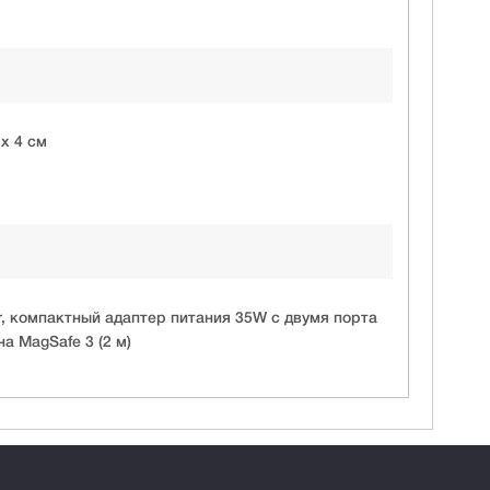
x 4 см
, компактный адаптер питания 35W с двумя порта
а MagSafe 3 (2 м)