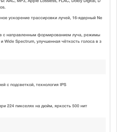
AAC, MP3, Apple Lossless, FLAC, Dolby Digital, D
os.
ное ускорение трассировки лучей, 16-ядерный Ne
в с направленным формированием луча, режимы
n и Wide Spectrum, улучшенная чёткость голоса в з
ей с подсветкой, технология IPS
ри 224 пикселях на дюйм, яркость 500 нит