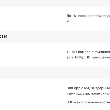
До 18 часов воспроизведе
-Fi
СТИ
12-МП камера с функцией 
ео в 1080p HD, улучшенн
Чип Apple M4,10-ядерный
ными ядрами, пропускная
SSD-накопитель ёмкость