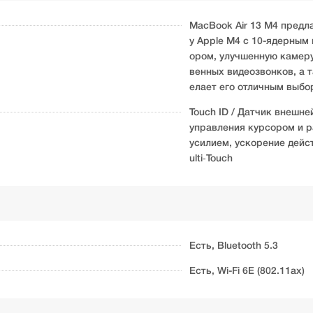
​MacBook Air 13 M4 пред
у Apple M4 с 10-ядерным
ором, улучшенную камеру
венных видеозвонков, а 
елает его отличным выбо
Touch ID / Датчик внешне
управления курсором и р
усилием, ускорение дейс
ulti‑Touch
Есть, Bluetooth 5.3
Есть, Wi-Fi 6E (802.11ax)